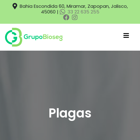
Bahia Escondida 60, Miramar, Zapopan, Jalisco,
45060 |
33 22 635 255
Plagas