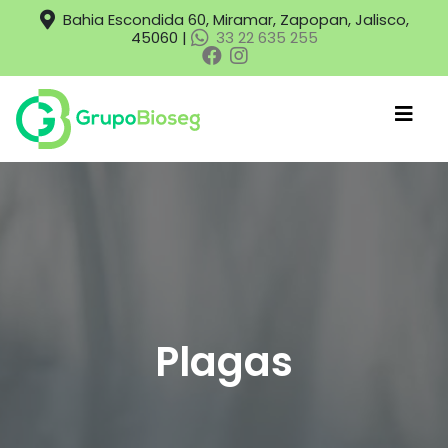
Bahia Escondida 60, Miramar, Zapopan, Jalisco,
45060 |
33 22 635 255
Plagas